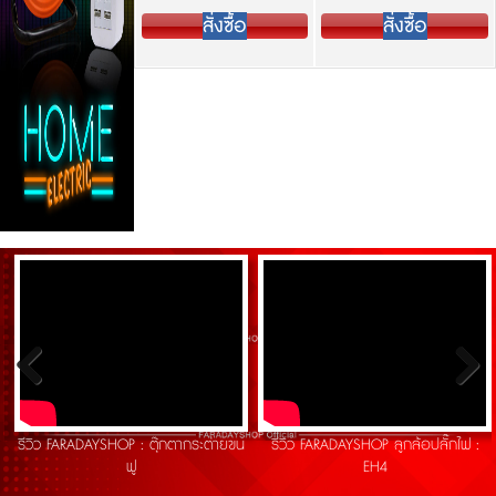
สั่งซื้อ
สั่งซื้อ
สั่งซื้อ
รีวิว FARADAYSHOP : ตุ๊กตากระต่ายขน
รีวิว FARADAYSHOP ลูกล้อปลั๊กไฟ :
ฟู
EH4