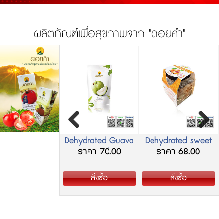
ผลิตภัณฑ์เพื่อสุขภาพจาก "ดอยคำ"
ydrated Ginger
Dehydrated Guava
Dehydrated sweet
ราคา 52.00
ราคา 70.00
ราคา 68.00
B-DK-อข-100
FB-DK-อฝ-140
cured pitted chinese
apricot FB-DK-
อมห-75
สั่งซื้อ
สั่งซื้อ
สั่งซื้อ