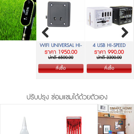
rge Protection
WIFI UNIVERSAL HI-
4 USB HI-SPEED
ราคา 680.00
ราคา 1950.00
ราคา 990.00
er Strip รุ่นTE-
SPEED TRAVEL ROUTER
TRAVEL ADAPTER SET
ปกติ
2266.00
ปกติ
6500.00
ปกติ
3300.00
203MP
รุ่น TK-189 WIFI
รุ่น TK-192USB4
สั่งซื้อ
สั่งซื้อ
สั่งซื้อ
ปรับปรุง ซ่อมแซมได้ด้วยตัวเอง